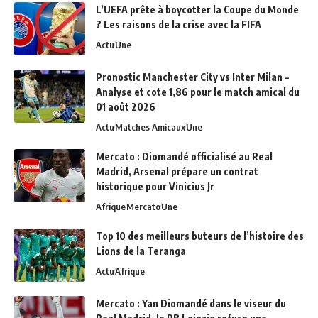
L’UEFA prête à boycotter la Coupe du Monde
? Les raisons de la crise avec la FIFA
Actu
Une
Pronostic Manchester City vs Inter Milan –
Analyse et cote 1,86 pour le match amical du
01 août 2026
Actu
Matches Amicaux
Une
Mercato : Diomandé officialisé au Real
Madrid, Arsenal prépare un contrat
historique pour Vinicius Jr
Afrique
Mercato
Une
Top 10 des meilleurs buteurs de l’histoire des
Lions de la Teranga
Actu
Afrique
Mercato : Yan Diomandé dans le viseur du