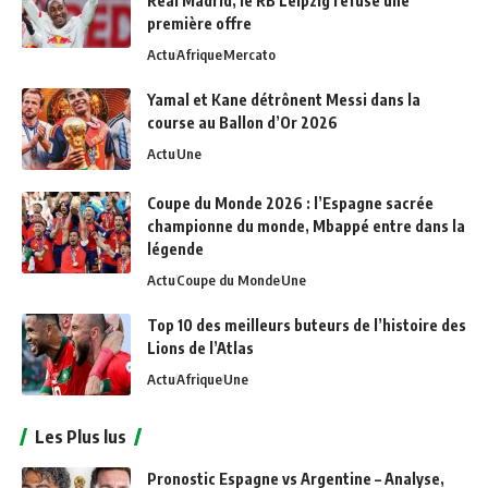
Real Madrid, le RB Leipzig refuse une
première offre
Actu
Afrique
Mercato
Yamal et Kane détrônent Messi dans la
course au Ballon d’Or 2026
Actu
Une
Coupe du Monde 2026 : l’Espagne sacrée
championne du monde, Mbappé entre dans la
légende
Actu
Coupe du Monde
Une
Top 10 des meilleurs buteurs de l’histoire des
Lions de l’Atlas
Actu
Afrique
Une
Les Plus lus
Pronostic Espagne vs Argentine – Analyse,