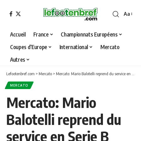
Aa
Font
Resizer
Accueil
France
Championnats Européens
Coupes d’Europe
International
Mercato
Autres
Lefootenbref.com
>
Mercato
>
Mercato: Mario Balotelli reprend du service en Serie B
MERCATO
Mercato: Mario
Balotelli reprend du
service en Serie B