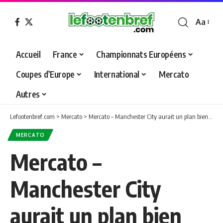
Aa
Font
Resizer
Accueil
France
Championnats Européens
Coupes d’Europe
International
Mercato
Autres
Lefootenbref.com
>
Mercato
>
Mercato – Manchester City aurait un plan bien ficelé pour séduire Lionel Messi
MERCATO
Mercato –
Manchester City
aurait un plan bien