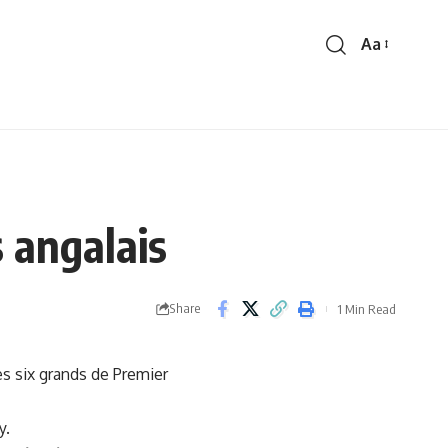
Aa
Font
Resizer
 angalais
Share
1 Min Read
es six grands de Premier
y.