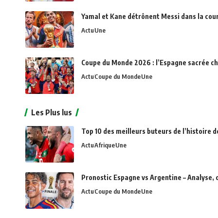
Yamal et Kane détrônent Messi dans la cou
Actu
Une
Coupe du Monde 2026 : l’Espagne sacrée c
Actu
Coupe du Monde
Une
Les Plus lus
Top 10 des meilleurs buteurs de l’histoire d
Actu
Afrique
Une
Pronostic Espagne vs Argentine – Analyse, 
Actu
Coupe du Monde
Une