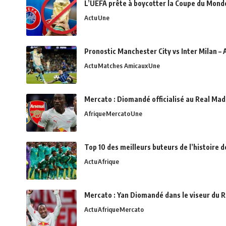
L’UEFA prête à boycotter la Coupe du Monde 
Actu
Une
Pronostic Manchester City vs Inter Milan – 
Actu
Matches Amicaux
Une
Mercato : Diomandé officialisé au Real Madr
Afrique
Mercato
Une
Top 10 des meilleurs buteurs de l’histoire 
Actu
Afrique
Mercato : Yan Diomandé dans le viseur du R
Actu
Afrique
Mercato