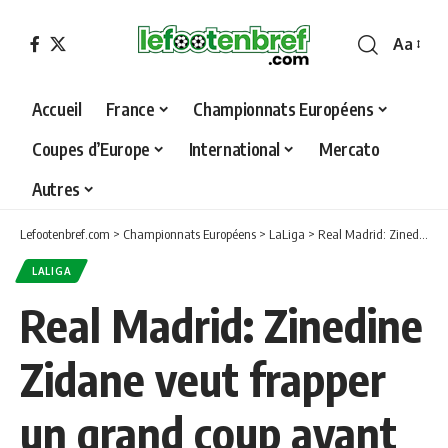
Aa
Font
Resizer
Accueil
France
Championnats Européens
Coupes d’Europe
International
Mercato
Autres
Lefootenbref.com
>
Championnats Européens
>
LaLiga
>
Real Madrid: Zinedine Zidane veut frapper un grand coup avant son départ
LALIGA
Real Madrid: Zinedine
Zidane veut frapper
un grand coup avant