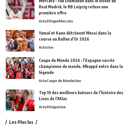
Mercato : Yan Diomandé dans le viseur du
Real Madrid, le RB Leipzig refuse une
première offre
Actu
Afrique
Mercato
Yamal et Kane détrônent Messi dans la
course au Ballon d’Or 2026
Actu
Une
Coupe du Monde 2026 : l’Espagne sacrée
championne du monde, Mbappé entre dans la
légende
Actu
Coupe du Monde
Une
Top 10 des meilleurs buteurs de l’histoire des
Lions de l’Atlas
Actu
Afrique
Une
Les Plus lus