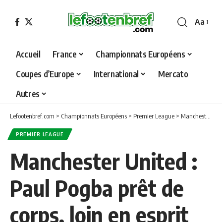
Aa
Font
Resizer
Accueil
France
Championnats Européens
Coupes d’Europe
International
Mercato
Autres
Lefootenbref.com
>
Championnats Européens
>
Premier League
>
Manchester United : Paul Pogba prêt de corps, loin en esprit
PREMIER LEAGUE
Manchester United :
Paul Pogba prêt de
corps, loin en esprit