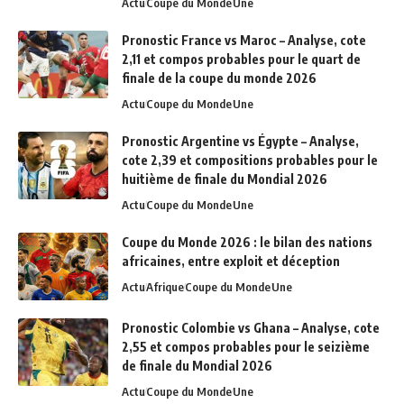
Actu
Coupe du Monde
Une
Pronostic France vs Maroc – Analyse, cote
2,11 et compos probables pour le quart de
finale de la coupe du monde 2026
Actu
Coupe du Monde
Une
Pronostic Argentine vs Égypte – Analyse,
cote 2,39 et compositions probables pour le
huitième de finale du Mondial 2026
Actu
Coupe du Monde
Une
Coupe du Monde 2026 : le bilan des nations
africaines, entre exploit et déception
Actu
Afrique
Coupe du Monde
Une
Pronostic Colombie vs Ghana – Analyse, cote
2,55 et compos probables pour le seizième
de finale du Mondial 2026
Actu
Coupe du Monde
Une