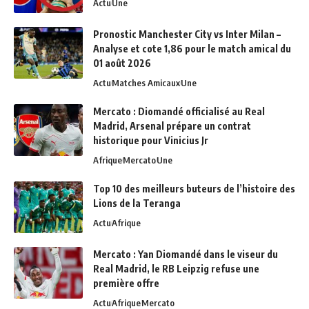
Actu
Une
Pronostic Manchester City vs Inter Milan –
Analyse et cote 1,86 pour le match amical du
01 août 2026
Actu
Matches Amicaux
Une
Mercato : Diomandé officialisé au Real
Madrid, Arsenal prépare un contrat
historique pour Vinicius Jr
Afrique
Mercato
Une
Top 10 des meilleurs buteurs de l’histoire des
Lions de la Teranga
Actu
Afrique
Mercato : Yan Diomandé dans le viseur du
Real Madrid, le RB Leipzig refuse une
première offre
Actu
Afrique
Mercato