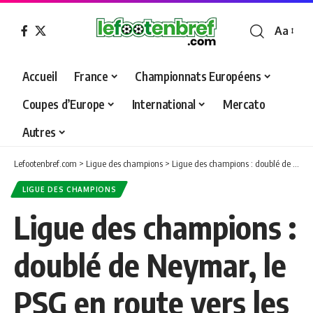
Aa
Font
Resizer
Accueil
France
Championnats Européens
Coupes d’Europe
International
Mercato
Autres
Lefootenbref.com
>
Ligue des champions
>
Ligue des champions : doublé de Neymar, le PSG en route vers les huitièmes
LIGUE DES CHAMPIONS
Ligue des champions :
doublé de Neymar, le
PSG en route vers les