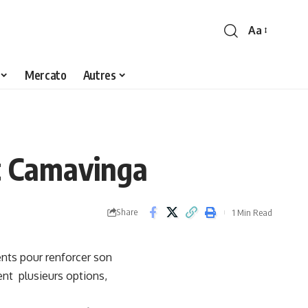
Aa
Font
Resizer
Mercato
Autres
t Camavinga
Share
1 Min Read
ents pour renforcer son
ient plusieurs options,