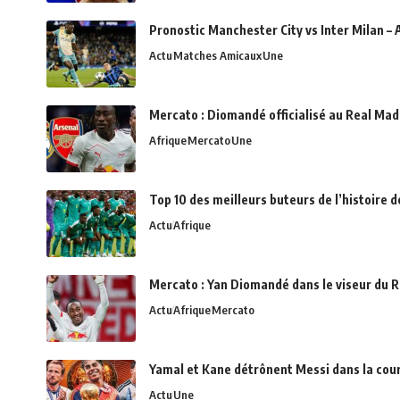
Pronostic Manchester City vs Inter Milan – 
Actu
Matches Amicaux
Une
Mercato : Diomandé officialisé au Real Madr
Afrique
Mercato
Une
Top 10 des meilleurs buteurs de l’histoire 
Actu
Afrique
Mercato : Yan Diomandé dans le viseur du R
Actu
Afrique
Mercato
Yamal et Kane détrônent Messi dans la cou
Actu
Une