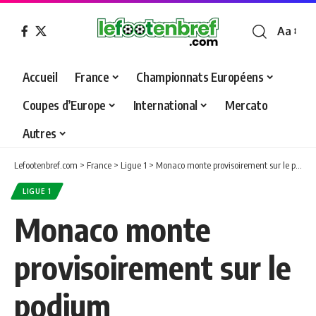
Aa
Font
Resizer
Accueil
France
Championnats Européens
Coupes d’Europe
International
Mercato
Autres
Lefootenbref.com
>
France
>
Ligue 1
>
Monaco monte provisoirement sur le podium
LIGUE 1
Monaco monte
provisoirement sur le
podium