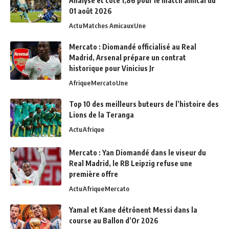
Analyse et cote 1,86 pour le match amical du
01 août 2026
Actu
Matches Amicaux
Une
Mercato : Diomandé officialisé au Real
Madrid, Arsenal prépare un contrat
historique pour Vinicius Jr
Afrique
Mercato
Une
Top 10 des meilleurs buteurs de l’histoire des
Lions de la Teranga
Actu
Afrique
Mercato : Yan Diomandé dans le viseur du
Real Madrid, le RB Leipzig refuse une
première offre
Actu
Afrique
Mercato
Yamal et Kane détrônent Messi dans la
course au Ballon d’Or 2026