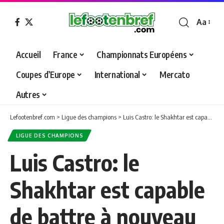
Aa
Font
Resizer
Accueil
France
Championnats Européens
Coupes d’Europe
International
Mercato
Autres
Lefootenbref.com
>
Ligue des champions
>
Luis Castro: le Shakhtar est capable de battre à nouveau le Real Madrid
LIGUE DES CHAMPIONS
Luis Castro: le
Shakhtar est capable
de battre à nouveau