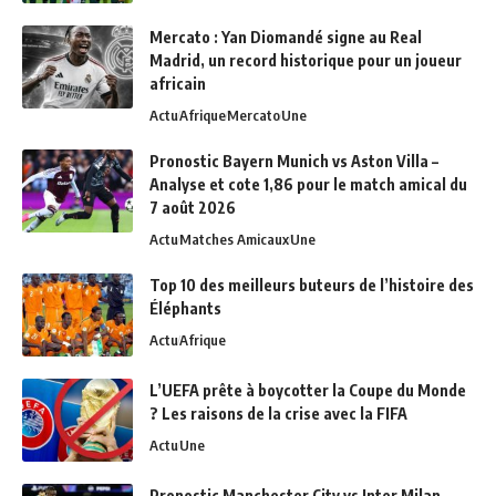
Mercato : Yan Diomandé signe au Real
Madrid, un record historique pour un joueur
africain
Actu
Afrique
Mercato
Une
Pronostic Bayern Munich vs Aston Villa –
Analyse et cote 1,86 pour le match amical du
7 août 2026
Actu
Matches Amicaux
Une
Top 10 des meilleurs buteurs de l’histoire des
Éléphants
Actu
Afrique
L’UEFA prête à boycotter la Coupe du Monde
? Les raisons de la crise avec la FIFA
Actu
Une
Pronostic Manchester City vs Inter Milan –