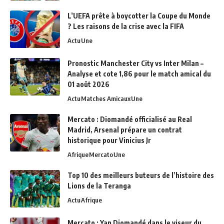
L’UEFA prête à boycotter la Coupe du Monde
? Les raisons de la crise avec la FIFA
Actu
Une
Pronostic Manchester City vs Inter Milan –
Analyse et cote 1,86 pour le match amical du
01 août 2026
Actu
Matches Amicaux
Une
Mercato : Diomandé officialisé au Real
Madrid, Arsenal prépare un contrat
historique pour Vinicius Jr
Afrique
Mercato
Une
Top 10 des meilleurs buteurs de l’histoire des
Lions de la Teranga
Actu
Afrique
Mercato : Yan Diomandé dans le viseur du