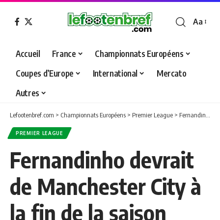
Aa
Font
Resizer
Accueil
France
Championnats Européens
Coupes d’Europe
International
Mercato
Autres
Lefootenbref.com
>
Championnats Européens
>
Premier League
>
Fernandinho devrait de Manchester City à la fin de la saison
PREMIER LEAGUE
Fernandinho devrait
de Manchester City à
la fin de la saison