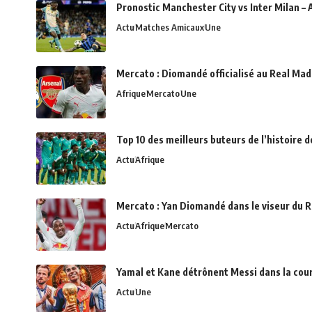
Pronostic Manchester City vs Inter Milan – 
Actu
Matches Amicaux
Une
Mercato : Diomandé officialisé au Real Madr
Afrique
Mercato
Une
Top 10 des meilleurs buteurs de l’histoire 
Actu
Afrique
Mercato : Yan Diomandé dans le viseur du R
Actu
Afrique
Mercato
Yamal et Kane détrônent Messi dans la cou
Actu
Une