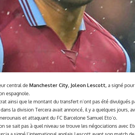
eur central de
Manchester City, Joleon Lescott,
a signé pour 
ion espagnole.
rat ainsi que le montant du transfert n’ont pas été divulgués p
dans la division Tercera avait annoncé, il y a quelques jours, a
v
amerounais et attaquant du FC Barcelone Samuel Eto’o
.
on se sait pas à quel niveau se trouve les négociations avec Et
urcia a signé l’international anglais Lescott avant son match d