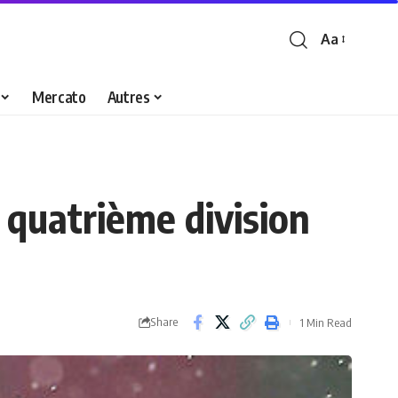
Aa
Font
Resizer
Mercato
Autres
 quatrième division
Share
1 Min Read