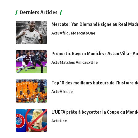
Alternative:
Derniers Articles
Mercato : Yan Diomandé signe au Real Madri
Actu
Afrique
Mercato
Une
Pronostic Bayern Munich vs Aston Villa – An
Actu
Matches Amicaux
Une
Top 10 des meilleurs buteurs de l’histoire 
Actu
Afrique
L’UEFA prête à boycotter la Coupe du Monde 
Actu
Une