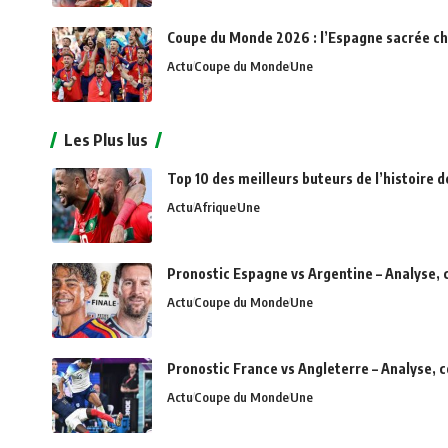
Coupe du Monde 2026 : l’Espagne sacrée c
Actu
Coupe du Monde
Une
Les Plus lus
Top 10 des meilleurs buteurs de l’histoire d
Actu
Afrique
Une
Pronostic Espagne vs Argentine – Analyse, 
Actu
Coupe du Monde
Une
Pronostic France vs Angleterre – Analyse, 
Actu
Coupe du Monde
Une