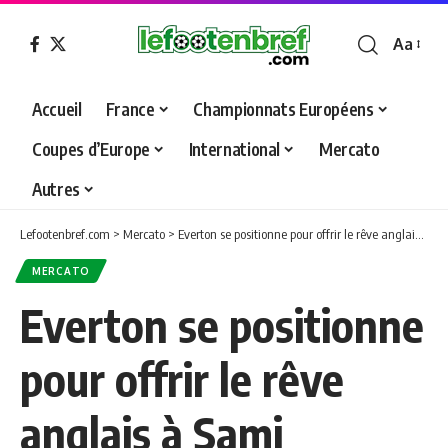
Aa
Font
Resizer
Accueil
France
Championnats Européens
Coupes d’Europe
International
Mercato
Autres
Lefootenbref.com
>
Mercato
>
Everton se positionne pour offrir le rêve anglais à Sami Khedira
MERCATO
Everton se positionne
pour offrir le rêve
anglais à Sami