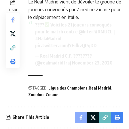
Le Real Madrid vient de dévoiler le groupe de
joueurs convoqués par Zinedine Zidane pour
SHARE
le déplacement en Italie.
????
Voici les 21 joueurs convoqués
pour le match contre
@Inter
!
#RMUCL
|
#HalaMadrid
pic.twitter.com/YEdbvQPqDD
— Real Madrid C.F. ????????
(@realmadridfra)
November 23, 2020
TAGGED:
Ligue des Champions
Real Madrid
Zinedine Zidane
Share This Article