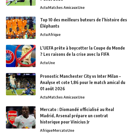
Actu
Matches Amicaux
Une
Top 10 des meilleurs buteurs de l’histoire des
Éléphants
Actu
Afrique
L’UEFA prête à boycotter la Coupe du Monde
? Les raisons de la crise avec la FIFA
Actu
Une
Pronostic Manchester City vs Inter Milan –
Analyse et cote 1,86 pour le match amical du
01 août 2026
Actu
Matches Amicaux
Une
Mercato : Diomandé officialisé au Real
Madrid, Arsenal prépare un contrat
historique pour Vinicius Jr
Afrique
Mercato
Une