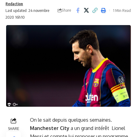
Redaction
Share
Last updated: 24 novembre
1 Min Read
2020 16h10
On le sait depuis quelques semaines.
Manchester City
a un grand intérêt Lionel
SHARE
Messi et compte lui proposer un programme