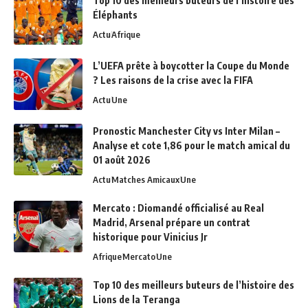
Top 10 des meilleurs buteurs de l’histoire des
Éléphants
Actu
Afrique
L’UEFA prête à boycotter la Coupe du Monde
? Les raisons de la crise avec la FIFA
Actu
Une
Pronostic Manchester City vs Inter Milan –
Analyse et cote 1,86 pour le match amical du
01 août 2026
Actu
Matches Amicaux
Une
Mercato : Diomandé officialisé au Real
Madrid, Arsenal prépare un contrat
historique pour Vinicius Jr
Afrique
Mercato
Une
Top 10 des meilleurs buteurs de l’histoire des
Lions de la Teranga