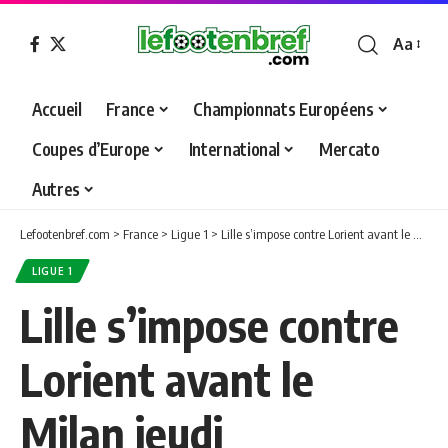
Aa
Font
Resizer
Accueil
France
Championnats Européens
Coupes d’Europe
International
Mercato
Autres
Lefootenbref.com
>
France
>
Ligue 1
>
Lille s’impose contre Lorient avant le Milan jeudi
LIGUE 1
Lille s’impose contre
Lorient avant le
Milan jeudi