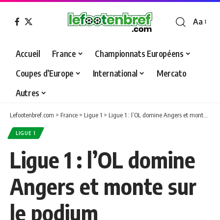
Aa
Font
Resizer
Accueil
France
Championnats Européens
Coupes d’Europe
International
Mercato
Autres
Lefootenbref.com
>
France
>
Ligue 1
>
Ligue 1 : l’OL domine Angers et monte sur le podium
LIGUE 1
Ligue 1 : l’OL domine
Angers et monte sur
le podium