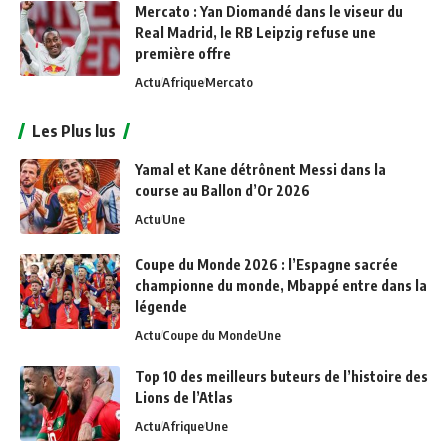
Mercato : Yan Diomandé dans le viseur du
Real Madrid, le RB Leipzig refuse une
première offre
Actu
Afrique
Mercato
Les Plus lus
Yamal et Kane détrônent Messi dans la
course au Ballon d’Or 2026
Actu
Une
Coupe du Monde 2026 : l’Espagne sacrée
championne du monde, Mbappé entre dans la
légende
Actu
Coupe du Monde
Une
Top 10 des meilleurs buteurs de l’histoire des
Lions de l’Atlas
Actu
Afrique
Une