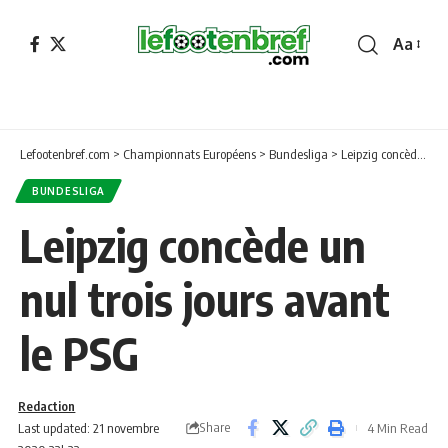
Aa
Font
Resizer
Lefootenbref.com
>
Championnats Européens
>
Bundesliga
>
Leipzig concède un nul trois jours avant le PSG
BUNDESLIGA
Leipzig concède un
nul trois jours avant
le PSG
Redaction
Share
Last updated: 21 novembre
4 Min Read