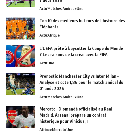
7 août 2026
Actu
Matches Amicaux
Une
Top 10 des meilleurs buteurs de l’histoire des
Éléphants
Actu
Afrique
L’UEFA prête à boycotter la Coupe du Monde
? Les raisons de la crise avec la FIFA
Actu
Une
Pronostic Manchester City vs Inter Milan –
Analyse et cote 1,86 pour le match amical du
01 août 2026
Actu
Matches Amicaux
Une
Mercato : Diomandé officialisé au Real
Madrid, Arsenal prépare un contrat
historique pour Vinicius Jr
Afrique
Mercato
Une