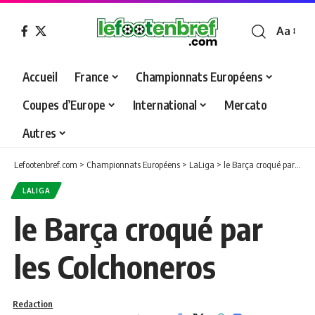
Aa
Font
Resizer
Accueil
France
Championnats Européens
Coupes d’Europe
International
Mercato
Autres
Lefootenbref.com
>
Championnats Européens
>
LaLiga
>
le Barça croqué par les Colchoneros
LALIGA
le Barça croqué par
les Colchoneros
Redaction