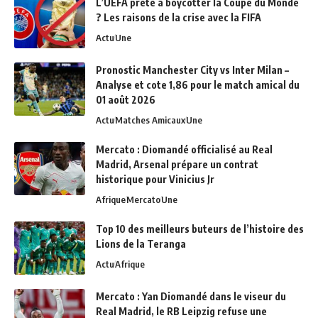
L’UEFA prête à boycotter la Coupe du Monde
? Les raisons de la crise avec la FIFA
Actu
Une
Pronostic Manchester City vs Inter Milan –
Analyse et cote 1,86 pour le match amical du
01 août 2026
Actu
Matches Amicaux
Une
Mercato : Diomandé officialisé au Real
Madrid, Arsenal prépare un contrat
historique pour Vinicius Jr
Afrique
Mercato
Une
Top 10 des meilleurs buteurs de l’histoire des
Lions de la Teranga
Actu
Afrique
Mercato : Yan Diomandé dans le viseur du
Real Madrid, le RB Leipzig refuse une