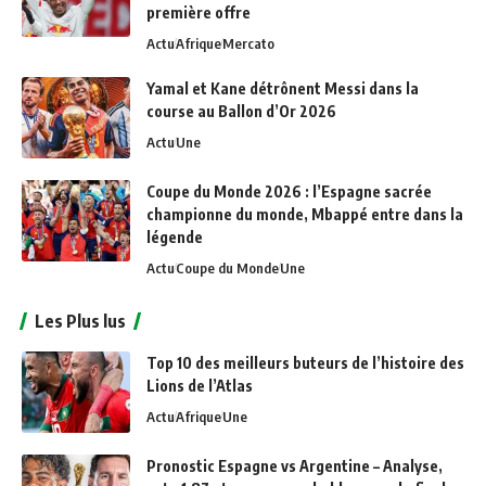
première offre
Actu
Afrique
Mercato
Yamal et Kane détrônent Messi dans la
course au Ballon d’Or 2026
Actu
Une
Coupe du Monde 2026 : l’Espagne sacrée
championne du monde, Mbappé entre dans la
légende
Actu
Coupe du Monde
Une
Les Plus lus
Top 10 des meilleurs buteurs de l’histoire des
Lions de l’Atlas
Actu
Afrique
Une
Pronostic Espagne vs Argentine – Analyse,