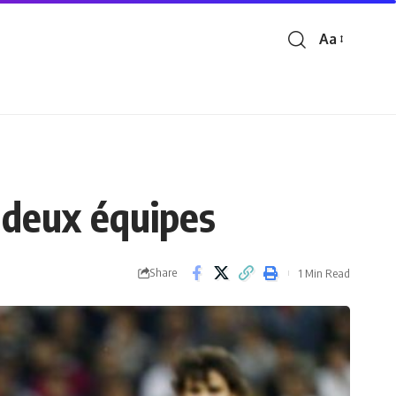
Aa
Font
Resizer
 deux équipes
Share
1 Min Read