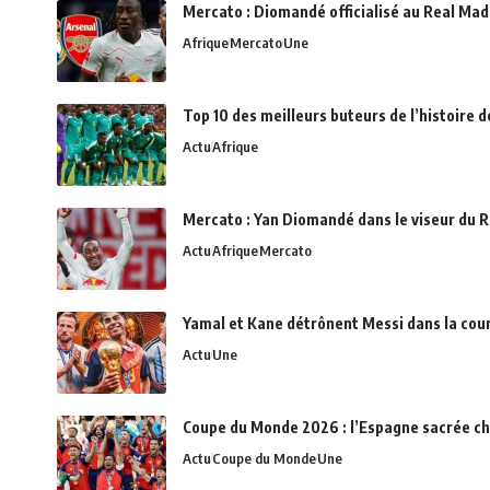
Mercato : Diomandé officialisé au Real Madr
Afrique
Mercato
Une
Top 10 des meilleurs buteurs de l’histoire 
Actu
Afrique
Mercato : Yan Diomandé dans le viseur du R
Actu
Afrique
Mercato
Yamal et Kane détrônent Messi dans la cou
Actu
Une
Coupe du Monde 2026 : l’Espagne sacrée c
Actu
Coupe du Monde
Une