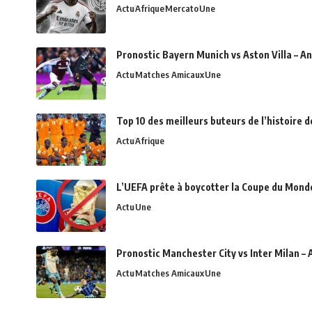
Actu
Afrique
Mercato
Une
Pronostic Bayern Munich vs Aston Villa – An
Actu
Matches Amicaux
Une
Top 10 des meilleurs buteurs de l’histoire 
Actu
Afrique
L’UEFA prête à boycotter la Coupe du Monde 
Actu
Une
Pronostic Manchester City vs Inter Milan – 
Actu
Matches Amicaux
Une