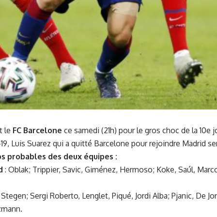
t le
FC Barcelone
ce samedi (21h) pour le gros choc de la 10e 
-19, Luis Suarez qui a quitté Barcelone pour rejoindre Madrid se
os probables des deux équipes :
id
: Oblak; Trippier, Savic, Giménez, Hermoso; Koke, Saúl, Marco
 Stegen; Sergi Roberto, Lenglet, Piqué, Jordi Alba; Pjanic, De 
zmann.