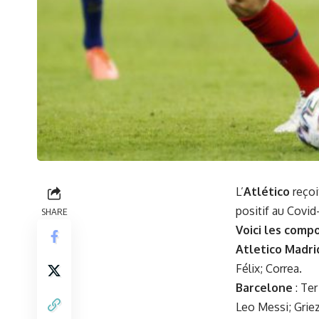
L’
Atlético
reçoi
positif au Covid
SHARE
Voici les comp
Atletico Madr
Félix; Correa.
Barcelone
: Ter
Leo Messi; Grie