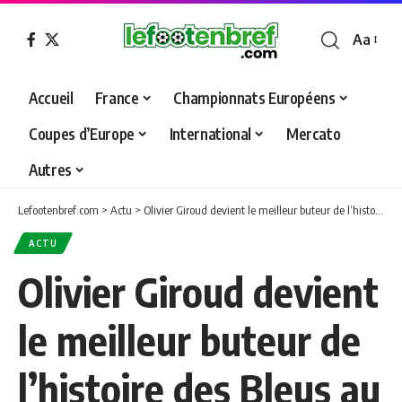
Aa
Font
Resizer
Accueil
France
Championnats Européens
Coupes d’Europe
International
Mercato
Autres
Lefootenbref.com
>
Actu
>
Olivier Giroud devient le meilleur buteur de l’histoire des Bleus au Stade de France
ACTU
Olivier Giroud devient
le meilleur buteur de
l’histoire des Bleus au