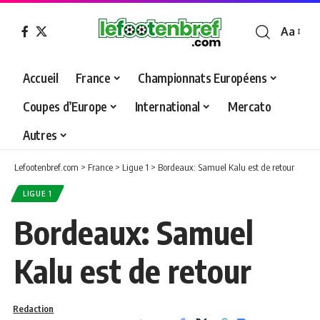
Aa
Font
Resizer
Accueil
France
Championnats Européens
Coupes d’Europe
International
Mercato
Autres
Lefootenbref.com
>
France
>
Ligue 1
>
Bordeaux: Samuel Kalu est de retour
LIGUE 1
Bordeaux: Samuel
Kalu est de retour
Redaction