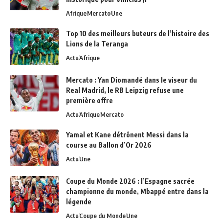
Afrique
Mercato
Une
Top 10 des meilleurs buteurs de l’histoire des
Lions de la Teranga
Actu
Afrique
Mercato : Yan Diomandé dans le viseur du
Real Madrid, le RB Leipzig refuse une
première offre
Actu
Afrique
Mercato
Yamal et Kane détrônent Messi dans la
course au Ballon d’Or 2026
Actu
Une
Coupe du Monde 2026 : l’Espagne sacrée
championne du monde, Mbappé entre dans la
légende
Actu
Coupe du Monde
Une