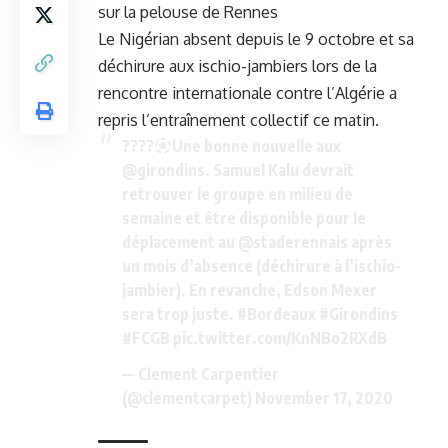
sur la pelouse de Rennes
Le Nigérian absent depuis le 9 octobre et sa
déchirure aux ischio-jambiers lors de la
rencontre internationale contre l’Algérie a
repris l’entraînement collectif ce matin.
????
Une bonne nouvelle aux
@girondins
. Samuel Kalu devrait
retrouver le groupe en milieu de
semaine et être disponible pour le
déplacement au
@staderennais
après
un mois d’absence (déchirure à l’ischio-
jambier). En revanche, Edson Mexer
sera trop juste.
#Bordeaux
#Girondins
#FCGB
pic.twitter.com/KnNBo2RXdB
— Clement Carpentier
(@clementcarpet)
November 17, 2020