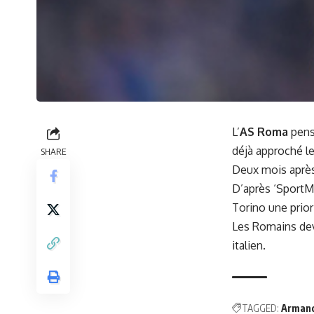
L’
AS Roma
pense
déjà approché le
SHARE
Deux mois après
D’après ‘SportMed
Torino une prior
Les Romains devr
italien.
TAGGED:
Armand