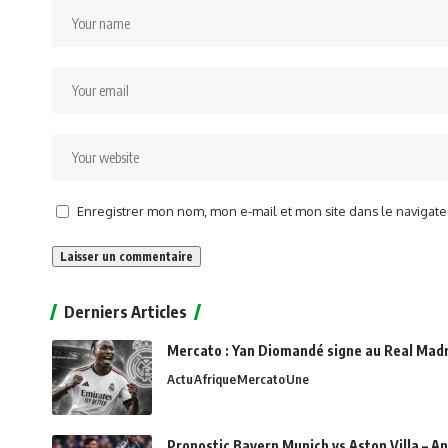
Enregistrer mon nom, mon e-mail et mon site dans le naviga
Alternative:
Derniers Articles
Mercato : Yan Diomandé signe au Real Madri
Actu
Afrique
Mercato
Une
Pronostic Bayern Munich vs Aston Villa – An