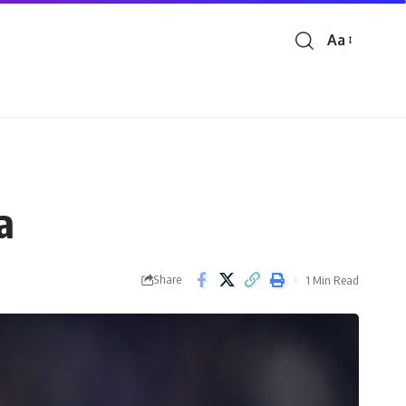
Aa
Font
Resizer
a
Share
1 Min Read