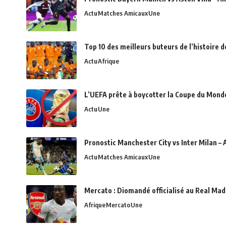
Actu
Matches Amicaux
Une
Top 10 des meilleurs buteurs de l’histoire 
Actu
Afrique
L’UEFA prête à boycotter la Coupe du Monde 
Actu
Une
Pronostic Manchester City vs Inter Milan – 
Actu
Matches Amicaux
Une
Mercato : Diomandé officialisé au Real Madr
Afrique
Mercato
Une