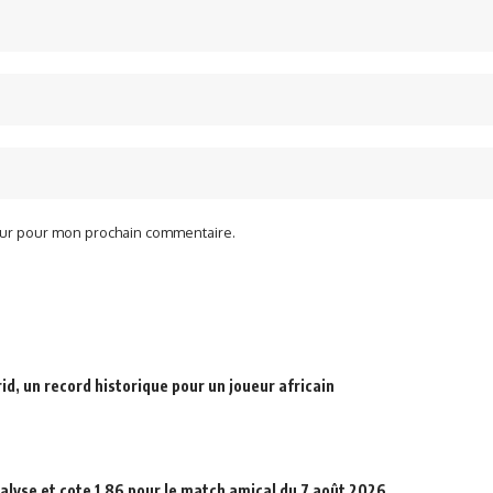
teur pour mon prochain commentaire.
d, un record historique pour un joueur africain
alyse et cote 1,86 pour le match amical du 7 août 2026