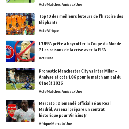
Actu
Matches Amicaux
Une
Top 10 des meilleurs buteurs de l’histoire des
Éléphants
Actu
Afrique
L’UEFA prête à boycotter la Coupe du Monde
? Les raisons de la crise avec la FIFA
Actu
Une
Pronostic Manchester City vs Inter Milan –
Analyse et cote 1,86 pour le match amical du
01 août 2026
Actu
Matches Amicaux
Une
Mercato : Diomandé officialisé au Real
Madrid, Arsenal prépare un contrat
historique pour Vinicius Jr
Afrique
Mercato
Une