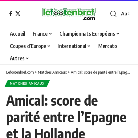
Aa
Font
Resizer
Accueil
France
Championnats Européens
Coupes d’Europe
International
Mercato
Autres
Lefootenbref.com
>
Matches Amicaux
>
Amical: score de parité entre l’Epagne et la Hollande
MATCHES AMICAUX
Amical: score de
parité entre l’Epagne
et la Hollande