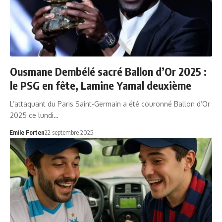
Ousmane Dembélé sacré Ballon d’Or 2025 :
le PSG en fête, Lamine Yamal deuxième
L’attaquant du Paris Saint-Germain a été couronné Ballon d’Or
2025 ce lundi…
Emile Forten
22 septembre 2025