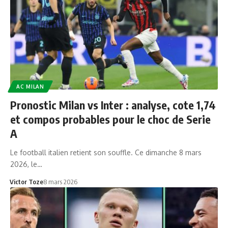
AC MILAN
Pronostic Milan vs Inter : analyse, cote 1,74
et compos probables pour le choc de Serie
A
Le football italien retient son souffle. Ce dimanche 8 mars
2026, le…
Victor Toze
8 mars 2026