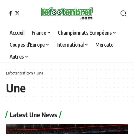
Accueil
France
Championnats Européens
Coupes d’Europe
International
Mercato
Autres
Lefootenbref.com
>
Une
Une
Latest Une News