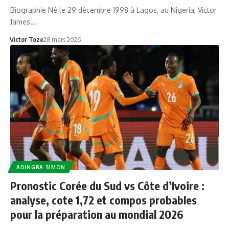
Biographie Né le 29 décembre 1998 à Lagos, au Nigeria, Victor
James…
Victor Toze
28 mars 2026
ADINGRA SIMON
Pronostic Corée du Sud vs Côte d’Ivoire :
analyse, cote 1,72 et compos probables
pour la préparation au mondial 2026