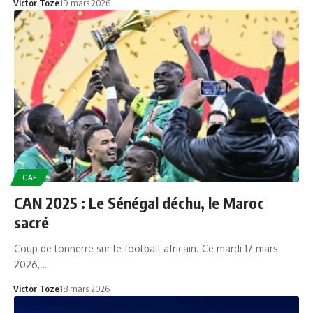
Victor Toze
19 mars 2026
CAF
CAN 2025 : Le Sénégal déchu, le Maroc
sacré
Coup de tonnerre sur le football africain. Ce mardi 17 mars
2026,…
Victor Toze
18 mars 2026