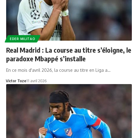
EDER MILITAO
Real Madrid : La course au titre s’éloigne, le
paradoxe Mbappé s’installe
En ce mois d'avril 2026, la course au titre en Liga a…
Victor Toze
11 avril 2026