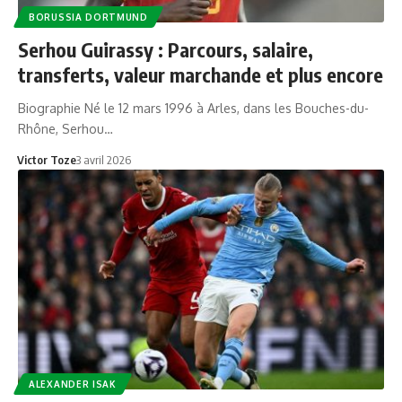
BORUSSIA DORTMUND
Serhou Guirassy : Parcours, salaire,
transferts, valeur marchande et plus encore
Biographie Né le 12 mars 1996 à Arles, dans les Bouches-du-
Rhône, Serhou…
Victor Toze
3 avril 2026
ALEXANDER ISAK