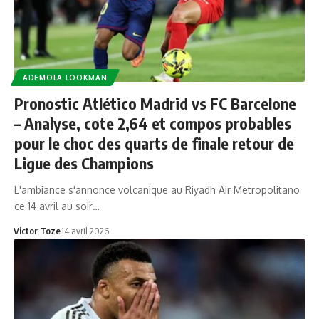
ADEMOLA LOOKMAN
Pronostic Atlético Madrid vs FC Barcelone
– Analyse, cote 2,64 et compos probables
pour le choc des quarts de finale retour de
Ligue des Champions
L'ambiance s'annonce volcanique au Riyadh Air Metropolitano
ce 14 avril au soir…
Victor Toze
14 avril 2026