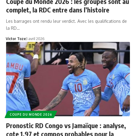
Coupe du Monde 2026 : les groupes sont au
complet, la RDC entre dans l’histoire
Les barrages ont rendu leur verdict. Avec les qualifications de
la RD…
Victor Toze
3 avril 2026
COUPE DU MONDE 2026
Pronostic RD Congo vs Jamaïque : analyse,
cote 1,97 et compos probables pour la