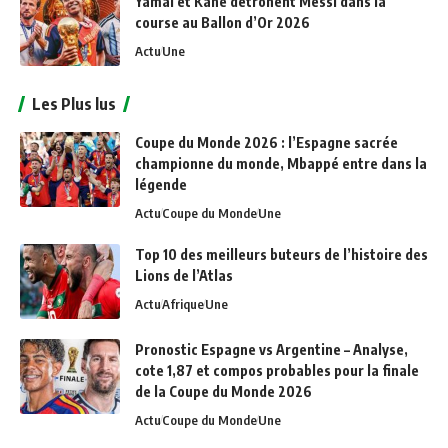
Yamal et Kane détrônent Messi dans la
course au Ballon d’Or 2026
Actu
Une
Les Plus lus
Coupe du Monde 2026 : l’Espagne sacrée
championne du monde, Mbappé entre dans la
légende
Actu
Coupe du Monde
Une
Top 10 des meilleurs buteurs de l’histoire des
Lions de l’Atlas
Actu
Afrique
Une
Pronostic Espagne vs Argentine – Analyse,
cote 1,87 et compos probables pour la finale
de la Coupe du Monde 2026
Actu
Coupe du Monde
Une