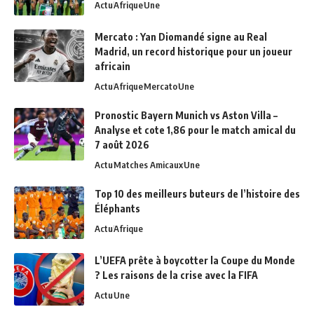
Actu
Afrique
Une
Mercato : Yan Diomandé signe au Real
Madrid, un record historique pour un joueur
africain
Actu
Afrique
Mercato
Une
Pronostic Bayern Munich vs Aston Villa –
Analyse et cote 1,86 pour le match amical du
7 août 2026
Actu
Matches Amicaux
Une
Top 10 des meilleurs buteurs de l’histoire des
Éléphants
Actu
Afrique
L’UEFA prête à boycotter la Coupe du Monde
? Les raisons de la crise avec la FIFA
Actu
Une