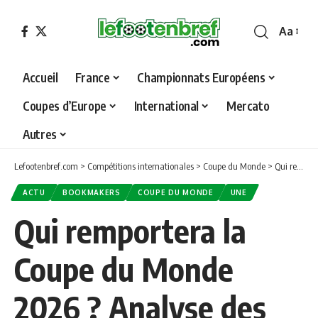
Aa
Font
Resizer
Accueil
France
Championnats Européens
Coupes d’Europe
International
Mercato
Autres
Lefootenbref.com
>
Compétitions internationales
>
Coupe du Monde
>
Qui remportera la Coupe du Monde 2026 ? Analyse des favoris et des nations africaines les plus attendues
ACTU
BOOKMAKERS
COUPE DU MONDE
UNE
Qui remportera la
Coupe du Monde
2026 ? Analyse des