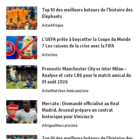
Top 10 des meilleurs buteurs de l’histoire des
Éléphants
Actu
Afrique
L’UEFA prête à boycotter la Coupe du Monde
? Les raisons de la crise avec la FIFA
Actu
Une
Pronostic Manchester City vs Inter Milan –
Analyse et cote 1,86 pour le match amical du
01 août 2026
Actu
Matches Amicaux
Une
Mercato : Diomandé officialisé au Real
Madrid, Arsenal prépare un contrat
historique pour Vinicius Jr
Afrique
Mercato
Une
Top 10 des meilleurs buteurs de l’histoire des