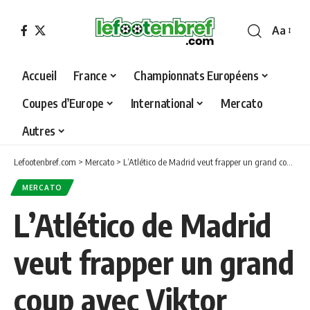
Aa
Font
Resizer
Accueil
France
Championnats Européens
Coupes d’Europe
International
Mercato
Autres
Lefootenbref.com
>
Mercato
>
L’Atlético de Madrid veut frapper un grand coup avec Viktor Gyökeres
MERCATO
L’Atlético de Madrid
veut frapper un grand
coup avec Viktor