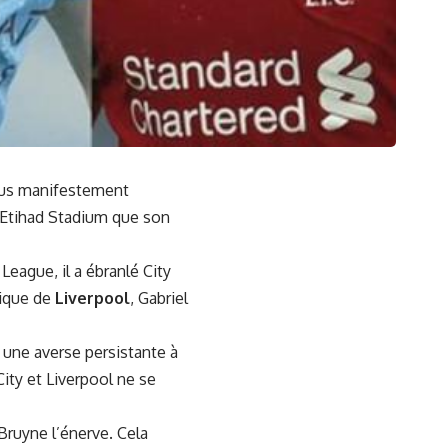
plus manifestement
à Etihad Stadium que son
League, il a ébranlé City
tique de
Liverpool
, Gabriel
une averse persistante à
ity et Liverpool ne se
Bruyne l’énerve. Cela