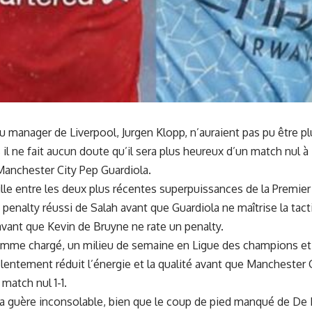
u manager de Liverpool, Jurgen Klopp, n’auraient pas pu être 
 il ne fait aucun doute qu’il sera plus heureux d’un match nul 
nchester City Pep Guardiola.
lle entre les deux plus récentes superpuissances de la Premier 
n penalty réussi de Salah avant que Guardiola ne maîtrise la tac
avant que Kevin de Bruyne ne rate un penalty.
amme chargé, un milieu de semaine en Ligue des champions et 
entement réduit l’énergie et la qualité avant que
Manchester C
match nul 1-1.
ra guère inconsolable
, bien que le coup de pied manqué de De 