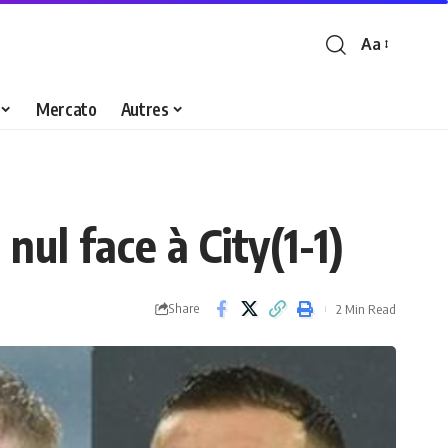
Aa
Font
Resizer
Mercato
Autres
nul face à City(1-1)
Share
2 Min Read