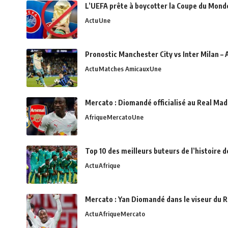
L’UEFA prête à boycotter la Coupe du Monde 
Actu
Une
Pronostic Manchester City vs Inter Milan – 
Actu
Matches Amicaux
Une
Mercato : Diomandé officialisé au Real Madr
Afrique
Mercato
Une
Top 10 des meilleurs buteurs de l’histoire 
Actu
Afrique
Mercato : Yan Diomandé dans le viseur du R
Actu
Afrique
Mercato