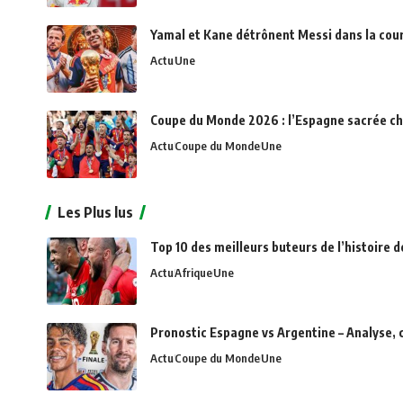
Yamal et Kane détrônent Messi dans la cou
Actu
Une
Coupe du Monde 2026 : l’Espagne sacrée c
Actu
Coupe du Monde
Une
Les Plus lus
Top 10 des meilleurs buteurs de l’histoire d
Actu
Afrique
Une
Pronostic Espagne vs Argentine – Analyse, 
Actu
Coupe du Monde
Une